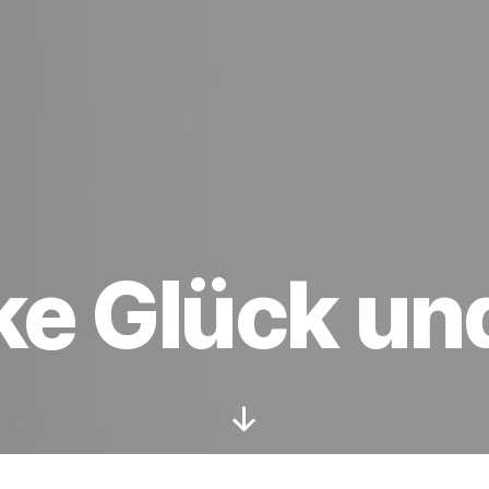
e Glück und
Nach
unten
scrollen