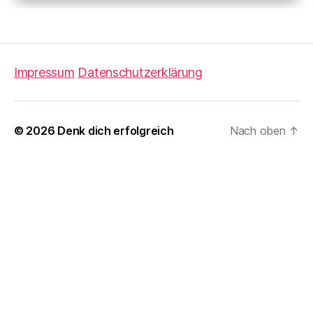
Du bist ein großartiger Mensch
Impressum
Datenschutzerklärung
Du bist richtig - genauso wie du bist
© 2026
Denk dich erfolgreich
Nach oben
↑
Du kannst ganz viel erreichen
Du bist liebenswert